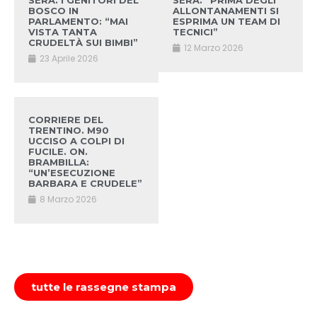
SERA. I GENITORI DEL
SERA. “PRIMA DEGLI
BOSCO IN
ALLONTANAMENTI SI
PARLAMENTO: “MAI
ESPRIMA UN TEAM DI
VISTA TANTA
TECNICI”
CRUDELTÀ SUI BIMBI”
12 Marzo 2026
23 Aprile 2026
CORRIERE DEL
TRENTINO. M90
UCCISO A COLPI DI
FUCILE. ON.
BRAMBILLA:
“UN’ESECUZIONE
BARBARA E CRUDELE”
8 Marzo 2026
tutte le rassegne stampa