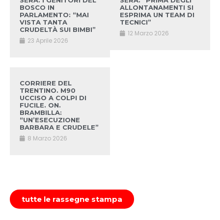
SERA. I GENITORI DEL
SERA. “PRIMA DEGLI
BOSCO IN
ALLONTANAMENTI SI
PARLAMENTO: “MAI
ESPRIMA UN TEAM DI
VISTA TANTA
TECNICI”
CRUDELTÀ SUI BIMBI”
12 Marzo 2026
23 Aprile 2026
CORRIERE DEL
TRENTINO. M90
UCCISO A COLPI DI
FUCILE. ON.
BRAMBILLA:
“UN’ESECUZIONE
BARBARA E CRUDELE”
8 Marzo 2026
tutte le rassegne stampa