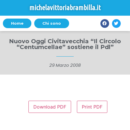
michelavittoriabrambilla.it
Home
Chi sono
Nuovo Oggi Civitavecchia “Il Circolo
“Centumcellae” sostiene il Pdl”
29 Marzo 2008
Download PDF
Print PDF