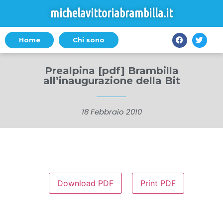
michelavittoriabrambilla.it
Home
Chi sono
Prealpina [pdf] Brambilla
all’inaugurazione della Bit
18 Febbraio 2010
Download PDF
Print PDF