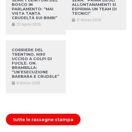
SERA. I GENITORI DEL
SERA. “PRIMA DEGLI
BOSCO IN
ALLONTANAMENTI SI
PARLAMENTO: “MAI
ESPRIMA UN TEAM DI
VISTA TANTA
TECNICI”
CRUDELTÀ SUI BIMBI”
12 Marzo 2026
23 Aprile 2026
CORRIERE DEL
TRENTINO. M90
UCCISO A COLPI DI
FUCILE. ON.
BRAMBILLA:
“UN’ESECUZIONE
BARBARA E CRUDELE”
8 Marzo 2026
tutte le rassegne stampa