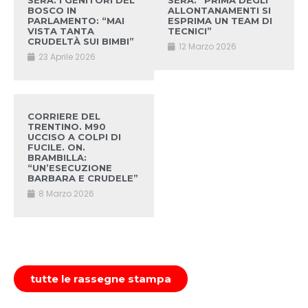
SERA. I GENITORI DEL
SERA. “PRIMA DEGLI
BOSCO IN
ALLONTANAMENTI SI
PARLAMENTO: “MAI
ESPRIMA UN TEAM DI
VISTA TANTA
TECNICI”
CRUDELTÀ SUI BIMBI”
12 Marzo 2026
23 Aprile 2026
CORRIERE DEL
TRENTINO. M90
UCCISO A COLPI DI
FUCILE. ON.
BRAMBILLA:
“UN’ESECUZIONE
BARBARA E CRUDELE”
8 Marzo 2026
tutte le rassegne stampa