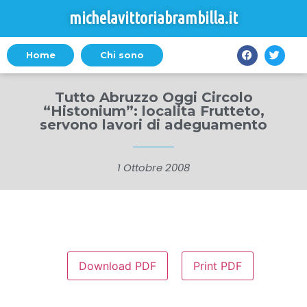
michelavittoriabrambilla.it
Home
Chi sono
Tutto Abruzzo Oggi Circolo
“Histonium”: localita Frutteto,
servono lavori di adeguamento
1 Ottobre 2008
Download PDF
Print PDF